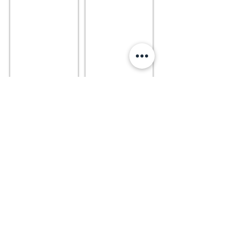
Onlinemagazin
renk.
Magazin