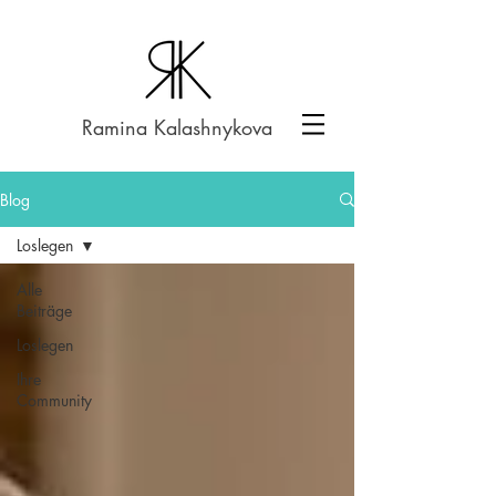
Ramina Kalashnykova
Blog
Loslegen
Alle
Beiträge
Loslegen
Ihre
Community